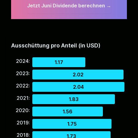
Jetzt Juni Dividende berechnen
→
Ausschüttung pro Anteil (in USD)
2024:
1.17
2023:
2.02
2022:
2.04
2021:
1.83
2020:
1.56
2019:
1.75
2018:
1.73